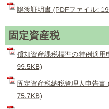
譲渡証明書 (PDFファイル: 193
固定資産税
償却資産課税標準の特例適用申請
99.5KB)
固定資産税納税管理人申告書 (
75.7KB)