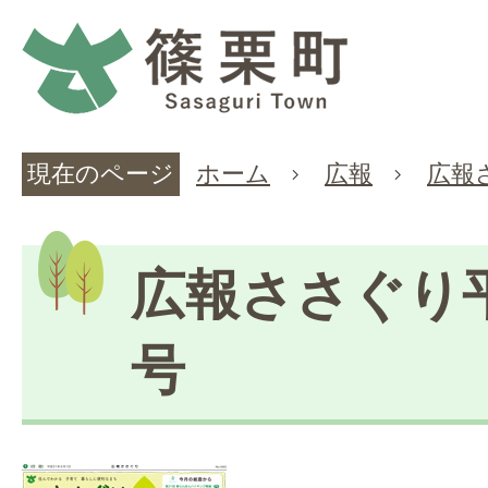
現在のページ
ホーム
広報
広報
広報ささぐり平
号