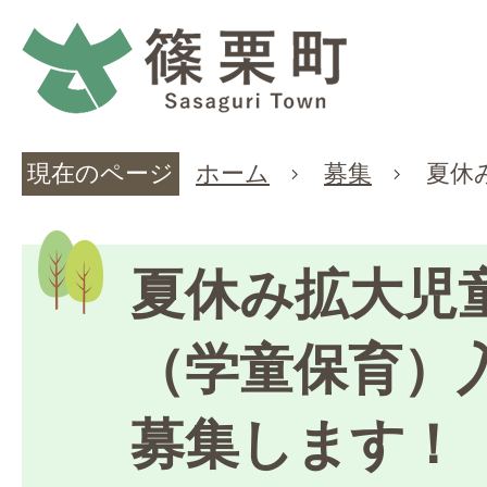
現在のページ
ホーム
募集
夏休
夏休み拡大児
（学童保育）
募集します！