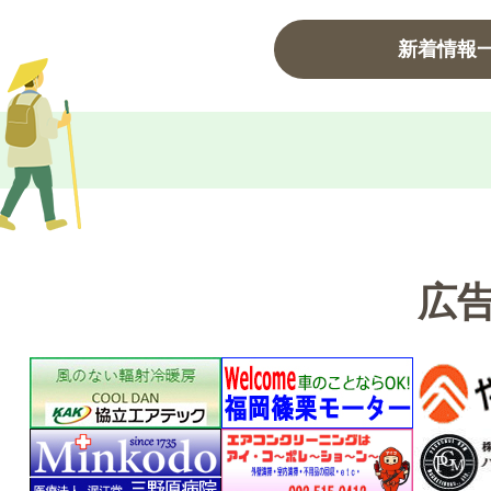
6年08月04日
町の統計
新着情報
6年08月03日
地域おこし協力隊員の紹介(令和8年度)
6年08月03日
文化財企画展示
6年08月03日
アビスパ福岡「篠栗町応援デー」開催
6年07月31日
省エネ家電の購入を補助します！(2026)
広
6年07月31日
米ノ山展望台車両通行止めについて（8月10日から