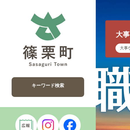
1
枚
目
の
大
ス
ラ
大事
イ
ド
キーワード検索