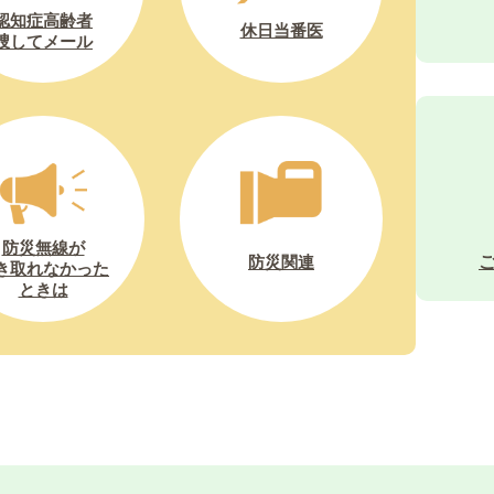
認知症高齢者
休日当番医
捜してメール
防災無線が
防災関連
き取れなかった
ときは